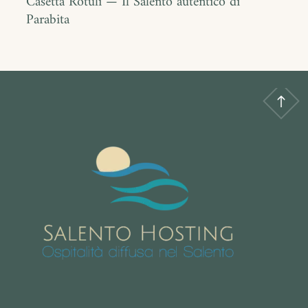
Casetta Rotulì — Il Salento autentico di
Parabita